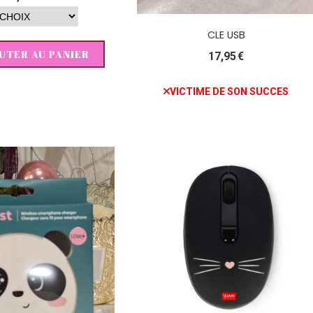
CLE USB
UTER AU PANIER
17,95
€
VICTIME DE SON SUCCES