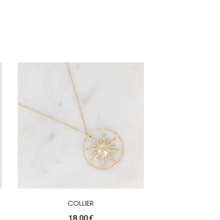
COLLIER
18,00
€