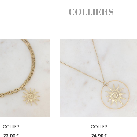
COLLIERS
COLLIER
COLLIER
22,00
€
24,90
€