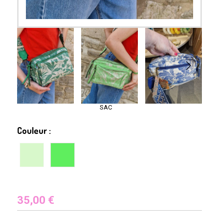
SAC
Couleur :
35,00
€