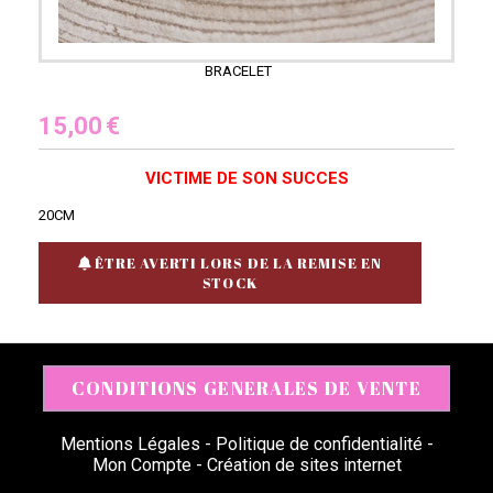
BRACELET
15,00
€
VICTIME DE SON SUCCES
20CM
ÊTRE AVERTI LORS DE LA REMISE EN
STOCK
CONDITIONS GENERALES DE VENTE
Mentions Légales
Politique de confidentialité
Mon Compte
Création de sites internet