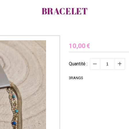
BRACELET
10,00
€
Quantité :
3RANGS