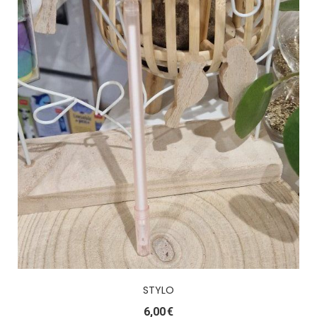
STYLO
6,00
€